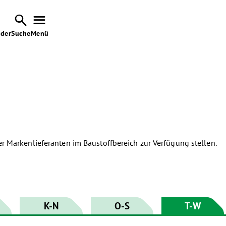


nder
Suche
Menü
er Markenlieferanten im Baustoffbereich zur Verfügung stellen.
K-N
O-S
T-W