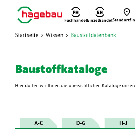

Standortfi
Fachhandel
Einzelhandel
Startseite
Wissen
Baustoffdatenbank


Baustoff­kataloge
Hier dürfen wir Ihnen die übersichtlichen Kataloge unser
A-C
D-G
H-J