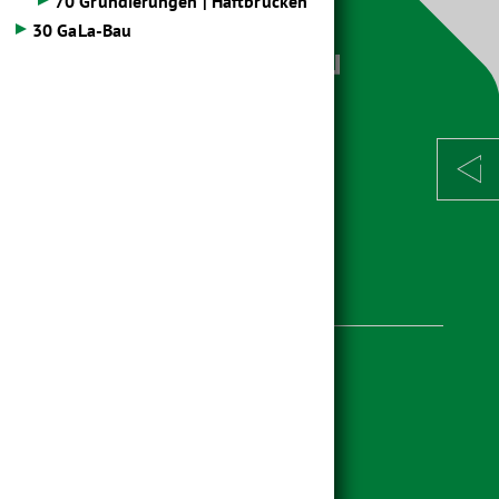
70 Grundierungen | Haftbrücken
30 GaLa-Bau
Weitere Seiten
Karriere
Pressecenter
Downloads
Unsere Sorgfaltspflichten