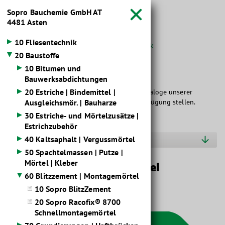
Sopro Bauchemie GmbH
AT



4481 Asten
10 Fliesentechnik
Startseite
Wissen
Baustoffdatenbank


20 Baustoffe
10 Bitumen und
Baustoff­kataloge
Bauwerksabdichtungen
20 Estriche | Bindemittel |
Hier dürfen wir Ihnen die übersichtlichen Kataloge unserer
Markenlieferanten im Baustoffbereich zur Verfügung stellen.
Ausgleichsmör. | Bauharze
30 Estriche- und Mörtelzusätze |
Estrichzubehör
Hersteller O-S
40 Kaltsaphalt | Vergussmörtel
50 Spachtelmassen | Putze |
Mörtel | Kleber
Blitzzement | Montagemörtel
60 Blitzzement | Montagemörtel
10 Sopro BlitzZement
20 Sopro Racofix® 8700
Schnellmontagemörtel