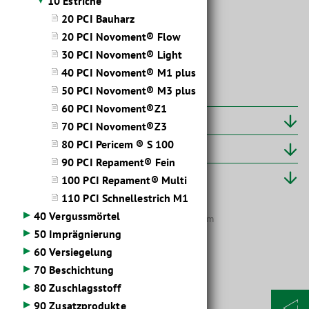
10 Estriche
20 PCI Bauharz
20 PCI Novoment® Flow
30 PCI Novoment® Light
40 PCI Novoment® M1 plus
50 PCI Novoment® M3 plus
60 PCI Novoment®Z1
Weiterführende Informationen
70 PCI Novoment®Z3
80 PCI Pericem ® S 100
Leistungserklärungen
90 PCI Repament® Fein
Produktinformationen
100 PCI Repament® Multi
110 PCI Schnellestrich M1
40 Vergussmörtel
Schnellhärtender Zementestrich 20 bis 100 mm
50 Imprägnierung
- Für innen und außen.
60 Versiegelung
- Nach 6 Stunden begehbar.
70 Beschichtung
- Belegreif nach 24 Stunden.
80 Zuschlagsstoff
- Pumpfähig.
- Optimale Verarbeitungseigenschaften.
90 Zusatzprodukte