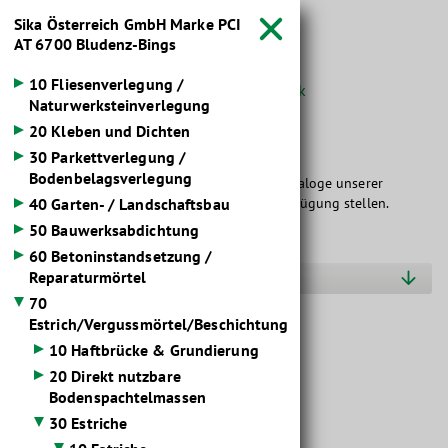
Sika Österreich GmbH Marke PCI



AT
6700 Bludenz-Bings
10 Fliesenverlegung /
Startseite
Wissen
Baustoffdatenbank


Naturwerksteinverlegung
20 Kleben und Dichten
Baustoff­kataloge
30 Parkettverlegung /
Bodenbelagsverlegung
Hier dürfen wir Ihnen die übersichtlichen Kataloge unserer
Markenlieferanten im Baustoffbereich zur Verfügung stellen.
40 Garten- / Landschaftsbau
50 Bauwerksabdichtung
60 Betoninstandsetzung /
Hersteller O-S
Reparaturmörtel
70
Estrich/Vergussmörtel/Beschichtung
PCI Pericem ® S 100
10 Haftbrücke & Grundierung
20 Direkt nutzbare
Bodenspachtelmassen
30 Estriche