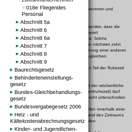
018e Fliegendes
(2) Die Abs. 3 bis 9 gelten nur für Arbeitnehmerinnen und
Personal
Arbeitnehmer gemäß § 18 Abs. 1 Z 4 lit. b.
Abschnitt 5a
(3) Durch Kollektivvertrag kann zugelassen werden, dass die
Abschnitt 6
gemäß § 12 Abs. 1 zustehende tägliche Ruhezeit
Abschnitt 6a
1. auf mindestens zehn Stunden verkürzt wird. Solche
Verkürzungen der Ruhezeit sind innerhalb der nächsten zehn
Abschnitt 7
Kalendertage durch entsprechende Verlängerung einer anderen
Abschnitt 8
täglichen oder wöchentlichen Ruhezeit auszugleichen;
Abschnitt 9
2. in zwei Abschnitten gewährt wird, wobei ein Teil der Ruhezeit
Baurechtsgesetz
mindestens sechs Stunden betragen muss.
Behinderten­einstellungs­
gesetz
(4) Die Summe der täglichen Ruhezeiten und der wöchentliche
Ruhezeit nach dem Arbeitsruhegesetz (Gesamtruhezeit) darf
Bundes-Gleichbehandlungs­
innerhalb einer Kalenderwoche 84 Stunden nicht unterschreiten.
gesetz
Bundesvergabegesetz 2006
(5) Arbeitnehmerinnen und Arbeitnehmer dürfen innerhalb einer
Heiz - und
Kalenderwoche höchstens 42 Stunden während des Zeitraums
Kältekostenabrechnungsgesetz
von 23.00 Uhr bis 06.00 Uhr beschäftigt werden.
Kinder- und Jugendlichen­