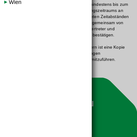
Wien
(8) Die Arbeitszeitaufzeichnungen müssen mindestens bis zum
Ende des jeweils vereinbarten Durchrechnungszeitraums an
Bord aufbewahrt werden. Sie sind in geeigneten Zeitabständen
(spätestens bis zum nächsten Monatsende) gemeinsam von
Arbeitgeberin/Arbeitgeber oder Vertreterin/Vertreter und
Arbeitnehmerin/Arbeitnehmer zu prüfen und bestätigen.
(9) Den Arbeitnehmerinnen und Arbeitnehmern ist eine Kopie
der sie betreffenden bestätigten Aufzeichnungen
auszuhändigen. Diese Kopien sind ein Jahr mitzuführen.