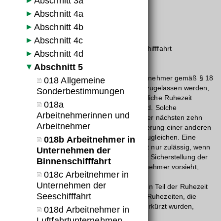
Abschnitt 3a
Paragraf:
Abschnitt 4a
018b
Abschnitt 4b
Kurztext:
Abschnitt 4c
Arbeitnehmer in Unternehmen der Binnenschifffahrt
Abschnitt 4d
Abschnitt 5
Text:
§ 18b. (1) Für Arbeitnehmerinnen und Arbeitnehmer gemäß § 18
018 Allgemeine
Abs. 1 Z 4 lit. a kann durch Kollektivvertrag zugelassen werden,
Sonderbestimmungen
dass die gemäß § 12 Abs. 1 zustehende tägliche Ruhezeit
018a
1. auf mindestens acht Stunden verkürzt wird. Solche
Arbeitnehmerinnen und
Verkürzungen der Ruhezeit sind innerhalb der nächsten zehn
Arbeitnehmer
Kalendertage durch entsprechende Verlängerung einer anderen
täglichen oder wöchentlichen Ruhezeit auszugleichen. Eine
018b Arbeitnehmer in
Verkürzung auf weniger als zehn Stunden ist nur zulässig, wenn
Unternehmen der
der Kollektivvertrag weitere Maßnahmen zur Sicherstellung der
Binnenschifffahrt
Erholung der Arbeitnehmerinnen und Arbeitnehmer vorsieht;
018c Arbeitnehmer in
Unternehmen der
2. in zwei Abschnitten gewährt wird, wobei ein Teil der Ruhezeit
Seeschifffahrt
mindestens sechs Stunden betragen muss. Ruhezeiten, die
gemäß Z 1 auf weniger als zehn Stunden verkürzt wurden,
018d Arbeitnehmer in
dürfen nicht geteilt werden.
Luftfahrtunternehmen