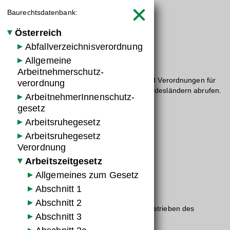
Baurechtsdatenbank:



Österreich
Abfallverzeichnisverordnung
Startseite
Wissen
Baurecht


Baurechts­daten­bank
Allgemeine
Arbeitnehmerschutz­
Hier können Sie die wichtigsten Gesetze und Verordnungen für
verordnung
das Bauwesen in Österreich und seinen Bundesländern abrufen.
Arbeitnehmer­Innen­schutz­
gesetz
Detailinformation Gesetz/VO Paragraf
Arbeitsruhegesetz
Arbeitsruhegesetz
Gesetz/VO:
Verordnung
Arbeitszeitgesetz
Arbeitszeitgesetz
Abschnitt:
Allgemeines zum Gesetz
Abschnitt 5
Abschnitt 1
Inhalt:
Abschnitt 2
Sonderbestimmungen für Arbeitnehmer in Betrieben des
Abschnitt 3
öffentlichen Verkehrs