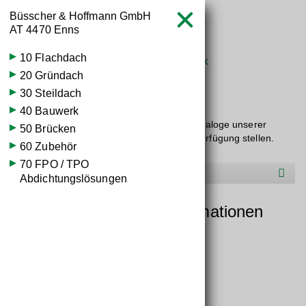
Büsscher & Hoffmann GmbH



AT
4470 Enns
10 Flachdach
Startseite
Wissen
Baustoffdatenbank


20 Gründach
Baustoff­kataloge
30 Steildach
40 Bauwerk
Hier dürfen wir Ihnen die übersichtlichen Kataloge unserer
50 Brücken
Markenlieferanten im Baustoffbereich zur Verfügung stellen.
60 Zubehör
70 FPO / TPO
Hersteller A-C
Abdichtungslösungen
Unternehmens-Detailinformationen
Firma:
Büsscher & Hoffmann GmbH